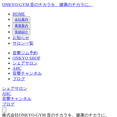
ONKYO-GYM
音のチカラを、健康のチカラに。
HOME
会社案内
事業案内
実績紹介
お知らせ
サロン一覧
音響ジム予約
ONKYO SHOP
シェアサロン
AHC
音響チャンネル
ブログ
シェアサロン
AHC
音響チャンネル
ブログ
株式会社ONKYO-GYM
音のチカラを、健康のチカラに。