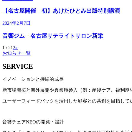
【名古屋開催 初】あけたひとみ出版特別講演
2024年2月7日
音響ジム 名古屋サテライトサロン新栄
1 / 2
1
2
»
お知らせ一覧
SERVICE
イノベーションと持続的成長
新市場開拓と
海外展開や異業種参入（例：産後ケア、福利厚
ユーザーフィードバックを活用した顧客との共創を目指して
音響チェアNEOの開発・設計