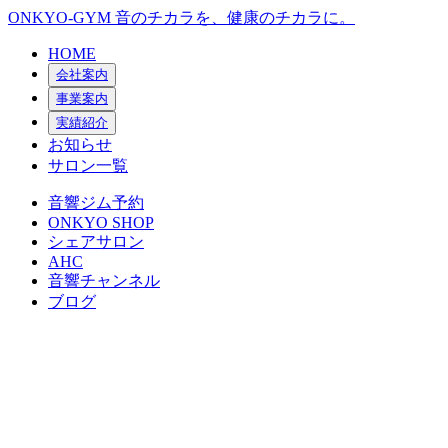
ONKYO-GYM
音のチカラを、健康のチカラに。
HOME
会社案内
事業案内
実績紹介
お知らせ
サロン一覧
音響ジム予約
ONKYO SHOP
シェアサロン
AHC
音響チャンネル
ブログ